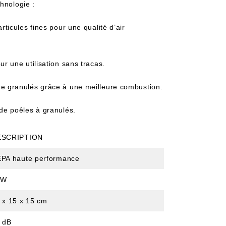
hnologie :
ticules fines pour une qualité d’air
ur une utilisation sans tracas.
e granulés grâce à une meilleure combustion.
de poêles à granulés.
ESCRIPTION
PA haute performance
5W
 x 15 x 15 cm
 dB