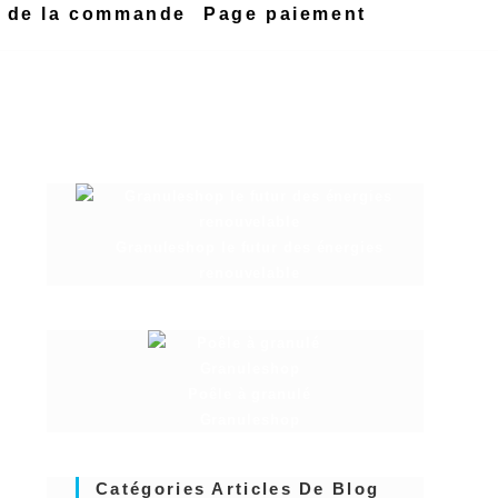
n de la commande
Page paiement
Granuleshop le futur des énergies
renouvelable
Poêle à granulé
Granuleshop
Catégories Articles De Blog