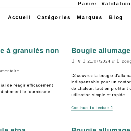
Panier
Validatio
Accueil
Catégories
Marques
Blog
le à granulés non
Bougie allumage 
21/07/2024
Boug
mmentaire
Découvrez la bougie d'alluma
indispensable pour un confor
ial de réagir efficacement
de chaleur, tout en profitant 
édiatement le fournisseur
utilisation simple et rapide.
Continuer La Lecture
le etna
Bougie allumage