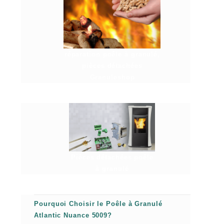
réparation poêle à granulé,
pièces détachées
Granuleshop
Pièces détachées poêle
à granulé
Pourquoi Choisir le Poêle à Granulé
Atlantic Nuance 5009?