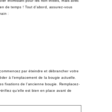
er intimidant pour les non-initiés, mais avec
rien de temps ! Tout d’abord, assurez-vous
ain :
 commencez par éteindre et débrancher votre
céder à l’emplacement de la bougie actuelle.
les fixations de l’ancienne bougie. Remplacez-
érifiez qu’elle est bien en place avant de