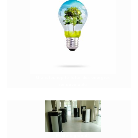
Granuleshop le futur des énergies
renouvelable
Poêle à granulé