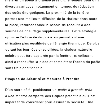
Installer un
poêle ⁢à granulé près d’une fenêtre
⁤peut ‍offrir
divers avantages, notamment en termes de ​réduction
des coûts énergétiques. La proximité ⁣de‍ la fenêtre
permet ⁤une meilleure diffusion ‌de la ⁣chaleur dans‍ toute
la pièce, réduisant ainsi le besoin de recourir‍ à des
sources‌ de chauffage supplémentaires. ⁣Cette stratégie
optimise⁤ l’efficacité du poêle en permettant une
utilisation plus équilibrée de l’énergie thermique.‍ De plus,
⁢durant ‌les journées ensoleillées, la chaleur naturelle
solaire peut être capturée par la fenêtre, contribuant
ainsi à réchauffer la pièce et complétant l’action du poêle
‌sans frais additionnels.
Risques⁤ de Sécurité ‍et Mesures à Prendre
D’un‍ autre​ côté,⁢ positionner‍ un
poêle à granulé près
d’une fenêtre
comporte des risques potentiels qu’il⁤ est
impératif ‍de considérer pour assurer la ⁢sécurité. Une