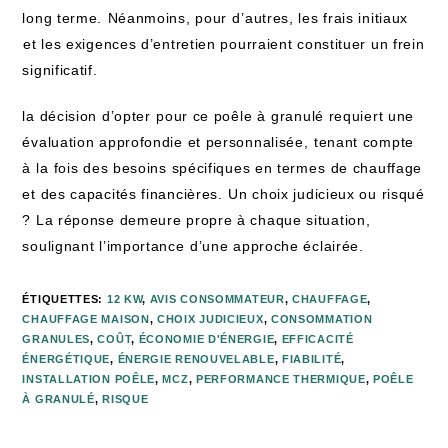
long‌ terme.⁣ Néanmoins, pour ⁤d’autres, les frais initiaux
⁣et les exigences d’entretien pourraient constituer un frein⁢
significatif.
la décision d’opter⁣ pour ce poêle à ⁤granulé requiert​ une‍
évaluation approfondie et personnalisée, ⁢tenant‍ compte
à la ⁢fois des besoins‍ spécifiques en termes⁤ de chauffage
et des capacités financières. ⁣Un choix judicieux ou ‍risqué
? La réponse‍ demeure‌ propre à‍ chaque situation,
soulignant l’importance ⁣d’une approche éclairée.
ÉTIQUETTES
:
12 KW
,
AVIS CONSOMMATEUR
,
CHAUFFAGE
,
CHAUFFAGE MAISON
,
CHOIX JUDICIEUX
,
CONSOMMATION
GRANULES
,
COÛT
,
ÉCONOMIE D'ÉNERGIE
,
EFFICACITÉ
ÉNERGÉTIQUE
,
ÉNERGIE RENOUVELABLE
,
FIABILITÉ
,
INSTALLATION POÊLE
,
MCZ
,
PERFORMANCE THERMIQUE
,
POÊLE
À GRANULÉ
,
RISQUE