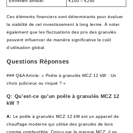
Entretien⁤ annuel
€100 – €250
Ces éléments ⁤financiers sont ​déterminants pour évaluer
la viabilité de cet investissement⁣ à long terme. À noter
également que les fluctuations des prix des granulés
⁤peuvent influencer de manière ‍significative le coût
d’utilisation⁣ global.
Questions Réponses
### Q&A Article: « Poêle à granulés MCZ 12 kW ​:⁤ Un
‌choix​ judicieux ou risqué ? »
Q: Qu’est-ce qu’un poêle ​à granulés MCZ​ 12⁤
kW ?
A:
Le poêle à granulés ‍MCZ⁤ 12 kW est un appareil ​de
chauffage moderne qui utilise des granulés de bois
comme combustible. Conçu ​par la‍ marque MCZ, il se​