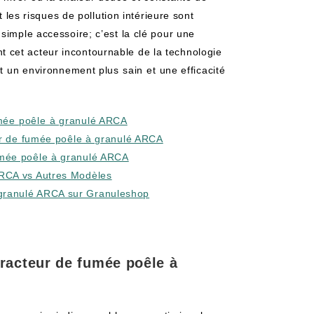
et les risques de pollution intérieure sont
imple accessoire; c’est la clé pour ‌une⁤
 cet acteur incontournable de la technologie
⁢ un ​environnement plus ⁤sain ⁢et une efficacité
mée ⁣poêle ⁢à granulé ARCA
teur de fumée poêle à granulé ARCA
umée poêle‌ à granulé ARCA
 ARCA vs Autres Modèles
 granulé ARCA sur ‌Granuleshop
racteur de fumée poêle à