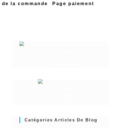
n de la commande
Page paiement
Granuleshop le futur des énergies
renouvelable
Poêle à granulé
Granuleshop
Catégories Articles De Blog