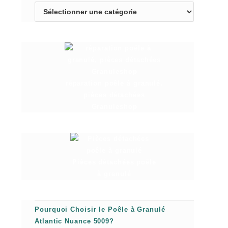
réparation poêle à granulé,
pièces détachées
Granuleshop
Pièces détachées poêle
à granulé
Pourquoi Choisir le Poêle à Granulé
Atlantic Nuance 5009?