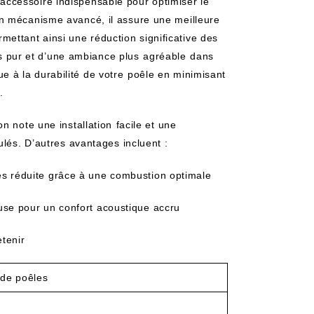
accessoire indispensable pour optimiser​ le
 mécanisme avancé, il ​assure une ‍meilleure⁤
permettant ainsi une réduction significative des
us pur et d’une ambiance plus ⁢agréable⁣ dans
bue à la durabilité de votre⁤ poêle en minimisant‌
.
 note une installation ⁢facile et une
ulés. D’autres avantages incluent :
s réduite grâce à‌ une combustion optimale
use pour un‍ confort acoustique accru
etenir
 de poêles