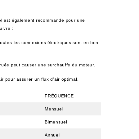
nel est également recommandé pour une
uivre :
utes ⁢les ⁤connexions électriques sont‌ en bon ​
truée peut​ causer une‌ surchauffe⁤ du​ moteur.
ir pour​ assurer un‍ flux d’air ​optimal.
FRÉQUENCE
Mensuel
Bimensuel
Annuel