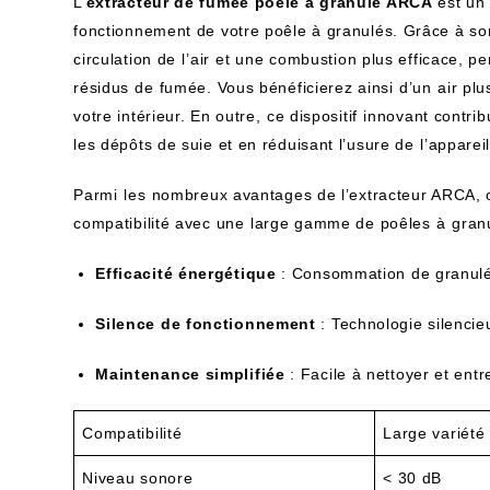
L’
extracteur​ de‍ fumée poêle à granulé ARCA
est un 
fonctionnement de votre poêle à granulés. Grâce à son
circulation de⁢ l’air ⁣et une combustion plus efficace, ​
résidus de⁢ fumée. Vous bénéficierez ainsi⁤ d’un⁢ air pl
votre intérieur. En outre,⁣ ce dispositif⁢ innovant contri
les dépôts de suie et en réduisant l’usure de ⁣l’appareil
Parmi ⁢les⁢ nombreux avantages de l’extracteur ARCA, on
compatibilité‌ avec une ⁢large gamme de poêles ⁣à ⁣gran
Efficacité énergétique
: ‌Consommation de granulé
Silence de fonctionnement
: Technologie silencie
Maintenance simplifiée
:‌ Facile à nettoyer et entr
Compatibilité
Large variété
Niveau‌ sonore
< 30 dB