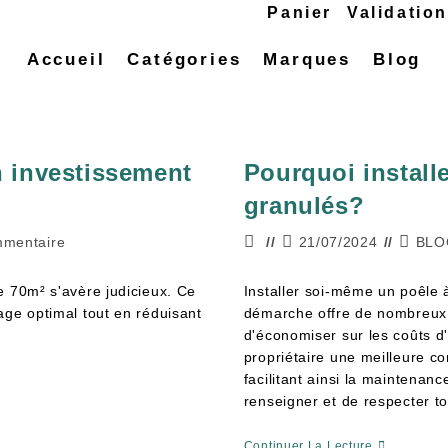
Panier
Validatio
Accueil
Catégories
Marques
Blog
n investissement
Pourquoi install
granulés?
mmentaire
21/07/2024
BLO
e 70m² s'avère judicieux. Ce
Installer soi-même un poêle 
age optimal tout en réduisant
démarche offre de nombreux
d'économiser sur les coûts d
propriétaire une meilleure 
facilitant ainsi la maintenance
renseigner et de respecter to
Continuer La Lecture