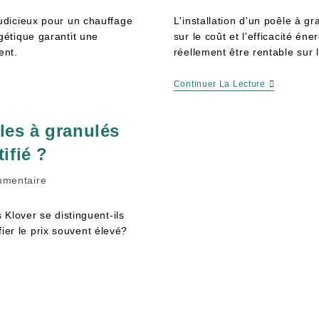
udicieux pour un chauffage
L'installation d'un poêle à g
étique garantit une
sur le coût et l'efficacité én
ent.
réellement être rentable sur 
Continuer La Lecture
les à granulés
ifié ?
mmentaire
Klover se distinguent-ils
fier le prix souvent élevé?