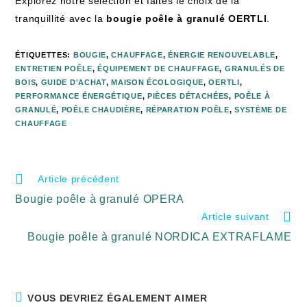
Explorez notre sélection et faites le choix de la
tranquillité avec la
bougie poêle à granulé OERTLI
.
ÉTIQUETTES
:
BOUGIE
,
CHAUFFAGE
,
ÉNERGIE RENOUVELABLE
,
ENTRETIEN POÊLE
,
ÉQUIPEMENT DE CHAUFFAGE
,
GRANULÉS DE
BOIS
,
GUIDE D'ACHAT
,
MAISON ÉCOLOGIQUE
,
OERTLI
,
PERFORMANCE ÉNERGÉTIQUE
,
PIÈCES DÉTACHÉES
,
POÊLE À
GRANULÉ
,
POÊLE CHAUDIÈRE
,
RÉPARATION POÊLE
,
SYSTÈME DE
CHAUFFAGE
Article précédent
Bougie poêle à granulé OPERA
Article suivant
Bougie poêle à granulé NORDICA EXTRAFLAME
VOUS DEVRIEZ ÉGALEMENT AIMER