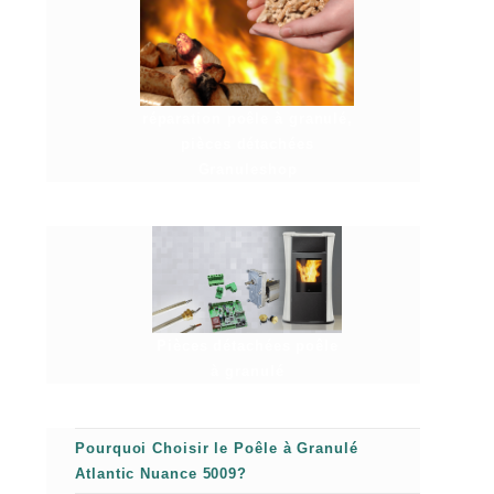
réparation poêle à granulé,
pièces détachées
Granuleshop
Pièces détachées poêle
à granulé
Pourquoi Choisir le Poêle à Granulé
Atlantic Nuance 5009?