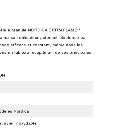
e poêle à granulé NORDICA EXTRAFLAME**
ainsi son utilisateur potentiel. Soutenue par
mage efficace et constant, même dans les
ous un tableau récapitulatif de ses principales
ON
s
odèles Nordica
t acier inoxydable