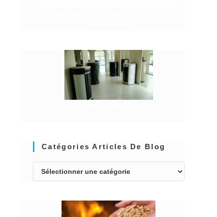
Granuleshop le futur des énergies
renouvelable
Poêle à granulé
Granuleshop
Catégories Articles De Blog