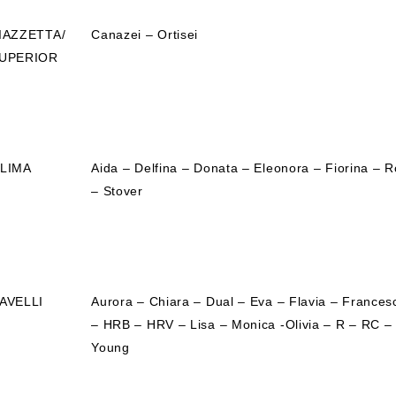
IAZZETTA/
Canazei – Ortisei
UPERIOR
LIMA
Aida – Delfina – Donata – Eleonora – Fiorina – 
– Stover
AVELLI
Aurora – Chiara – Dual – Eva – Flavia – Frances
– HRB – HRV – Lisa – Monica -Olivia – R – RC –
Young