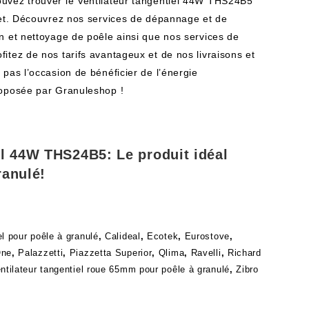
uvez trouver le Ventilateur tangentiel 44W THS24B5
let. Découvrez nos services de dépannage et de
n et nettoyage de poêle ainsi que nos services de
itez de nos tarifs avantageux et de nos livraisons et
pas l’occasion de bénéficier de l’énergie
roposée par Granuleshop !
el 44W THS24B5: Le produit idéal
ranulé!
el pour poêle à granulé
,
Calideal
,
Ecotek
,
Eurostove
,
One
,
Palazzetti
,
Piazzetta Superior
,
Qlima
,
Ravelli
,
Richard
ntilateur tangentiel roue 65mm pour poêle à granulé
,
Zibro