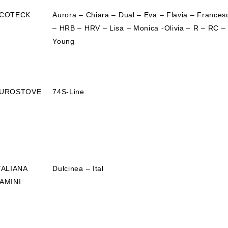
COTECK
Aurora – Chiara – Dual – Eva – Flavia – Frances
– HRB – HRV – Lisa – Monica -Olivia – R – RC –
Young
UROSTOVE
74S-Line
TALIANA
Dulcinea – Ital
AMINI