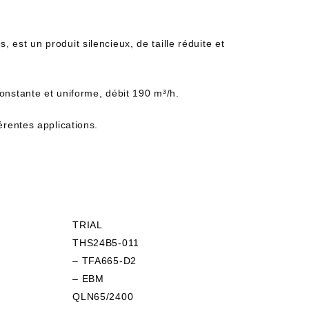
st un produit silencieux, de taille réduite et
onstante et uniforme, débit 190 m³/h.
érentes applications.
TRIAL
THS24B5-011
– TFA665-D2
– EBM
QLN65/2400