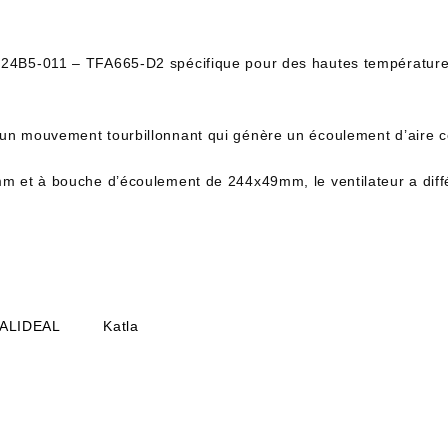
S24B5-011 – TFA665-D2 spécifique pour des hautes températures, e
 un mouvement tourbillonnant qui génère un écoulement d’aire c
9mm et à bouche d’écoulement de 244x49mm, le ventilateur a diff
ALIDEAL
Katla