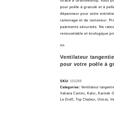
Grâce à Granuleshop, vous po
pour poêle à granulé et à pel
dépanneur pour votre entretie
ramonage et de ramoneur. Prof
paiements sécurisés. Ne ratez 
renouvelable et écologique p
nn
Ventilateur tangenti
pour votre poêle à g
SKU:
150288
Categories:
Ventilateur tangenti
Italiana Camini
,
Kalor
,
Karmek 
Le Droff
,
Top Chaleur
,
Unical
,
Ve