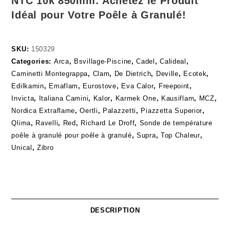
NTC 10k 850mm: Achetez le Produit
Idéal pour Votre Poêle à Granulé!
SKU:
150329
Categories:
Arca
,
Bsvillage-Piscine
,
Cadel
,
Calideal
,
Caminetti Montegrappa
,
Clam
,
De Dietrich
,
Deville
,
Ecotek
,
Edilkamin
,
Emaflam
,
Eurostove
,
Eva Calor
,
Freepoint
,
Invicta
,
Italiana Camini
,
Kalor
,
Karmek One
,
Kausiflam
,
MCZ
,
Nordica Extraflame
,
Oertli
,
Palazzetti
,
Piazzetta Superior
,
Qlima
,
Ravelli
,
Red
,
Richard Le Droff
,
Sonde de température
poêle à granulé pour poêle à granulé
,
Supra
,
Top Chaleur
,
Unical
,
Zibro
DESCRIPTION