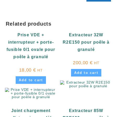
Related products
Prise VDE +
Extracteur 32W
interrupteur + porte-
R2E150 pour poêle à
fusible 0/1 ovale pour
granulé
poêle à granulé
200,00
€
HT
18,00
€
HT
Add to cart
Add to cart
Joint chargement
Extracteur 85W