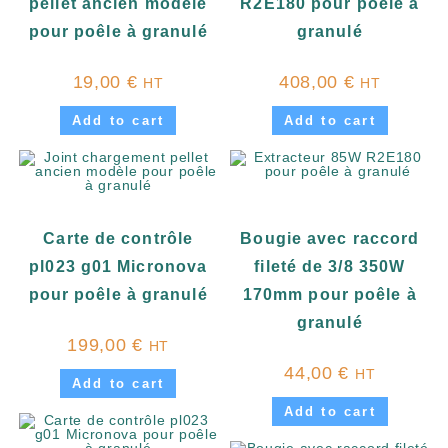
pellet ancien modèle
R2E180 pour poêle à
pour poêle à granulé
granulé
19,00
€
408,00
€
HT
HT
Add to cart
Add to cart
Carte de contrôle
Bougie avec raccord
pl023 g01 Micronova
fileté de 3/8 350W
pour poêle à granulé
170mm pour poêle à
granulé
199,00
€
HT
44,00
€
HT
Add to cart
Add to cart