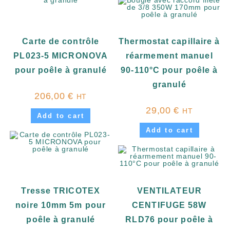
Carte de contrôle
Thermostat capillaire à
PL023-5 MICRONOVA
réarmement manuel
pour poêle à granulé
90-110°C pour poêle à
granulé
206,00
€
HT
29,00
€
HT
Add to cart
Add to cart
Tresse TRICOTEX
VENTILATEUR
noire 10mm 5m pour
CENTIFUGE 58W
poêle à granulé
RLD76 pour poêle à