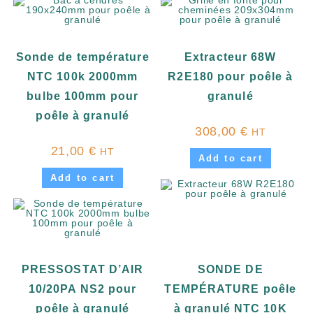
Sonde de température
Extracteur 68W
NTC 100k 2000mm
R2E180 pour poêle à
bulbe 100mm pour
granulé
poêle à granulé
308,00
€
HT
21,00
€
HT
Add to cart
Add to cart
PRESSOSTAT D’AIR
SONDE DE
10/20PA NS2 pour
TEMPÉRATURE poêle
poêle à granulé
à granulé NTC 10K