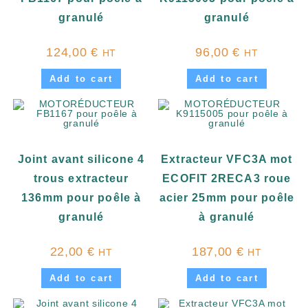
granulé
granulé
124,00
€
96,00
€
HT
HT
Add to cart
Add to cart
Joint avant silicone 4
Extracteur VFC3A mot
trous extracteur
ECOFIT 2RECA3 roue
136mm pour poêle à
acier 25mm pour poêle
granulé
à granulé
22,00
€
187,00
€
HT
HT
Add to cart
Add to cart