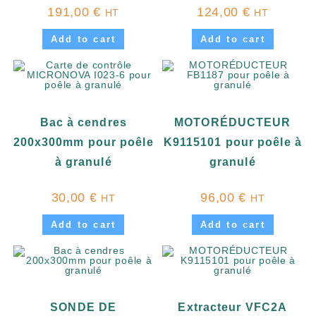
191,00
€
124,00
€
HT
HT
Add to cart
Add to cart
Bac à cendres
MOTORÉDUCTEUR
200x300mm pour poêle
K9115101 pour poêle à
à granulé
granulé
30,00
€
96,00
€
HT
HT
Add to cart
Add to cart
SONDE DE
Extracteur VFC2A