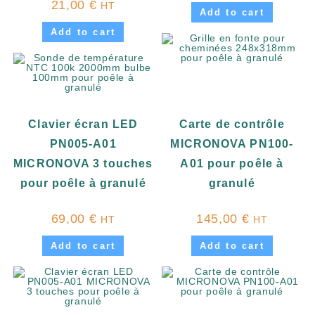
21,00
€
HT
Add to cart
Add to cart
Clavier écran LED
Carte de contrôle
PN005-A01
MICRONOVA PN100-
MICRONOVA 3 touches
A01 pour poêle à
pour poêle à granulé
granulé
69,00
€
145,00
€
HT
HT
Add to cart
Add to cart