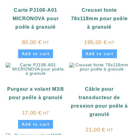
Carte PJ108-A01
Creuset fonte
MICRONOVA pour
76x118mm pour poêle
poêle à granulé
à granulé
80,00
€
195,00
€
HT
HT
Add to cart
Add to cart
Purgeur a volant M3/8
Câble pour
pour poêle à granulé
transducteur de
pression pour poêle à
17,00
€
HT
granulé
Add to cart
21,00
€
HT