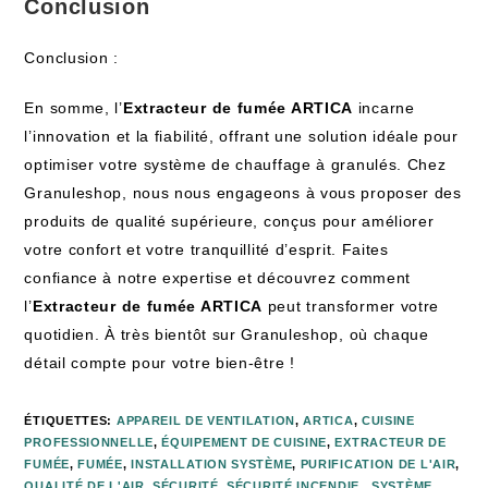
Conclusion
Conclusion :
En somme, l’
Extracteur de fumée ARTICA
incarne
l’innovation et la fiabilité, offrant une solution idéale pour
optimiser votre système de chauffage à granulés. Chez
Granuleshop, nous nous engageons à vous proposer des
produits de qualité supérieure, conçus pour améliorer
votre confort et votre tranquillité d’esprit. Faites
confiance à notre expertise et découvrez comment
l’
Extracteur de fumée ARTICA
peut transformer votre
quotidien. À très bientôt sur Granuleshop, où chaque
détail compte pour votre bien-être !
ÉTIQUETTES
:
APPAREIL DE VENTILATION
,
ARTICA
,
CUISINE
PROFESSIONNELLE
,
ÉQUIPEMENT DE CUISINE
,
EXTRACTEUR DE
FUMÉE
,
FUMÉE
,
INSTALLATION SYSTÈME
,
PURIFICATION DE L'AIR
,
QUALITÉ DE L'AIR
,
SÉCURITÉ
,
SÉCURITÉ INCENDIE.
,
SYSTÈME