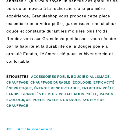
entretenir. Que vous ‍soyez un habitué des granulés de
bois ou un novice à la recherche d’une‌ première
expérience, Granuleshop vous propose cette⁢ pièce
essentielle pour votre poêle, garantissant une chaleur
douce et constante durant les mois les plus froids.
Rendez-vous sur Granuleshop et laissez-vous séduire
par ⁤la fiabilité et la durabilité de la Bougie ‍poêle ‌à
granulé Fandis, l’élément ⁣clé pour un hiver serein et
confortable.
ÉTIQUETTES
:
ACCESSOIRES POELE
,
BOUGIE D'ALLUMAGE
,
CHAUFFAGE
,
CHAUFFAGE DURABLE
,
ÉCOLOGIE
,
EFFICACITÉ
ÉNERGÉTIQUE
,
ÉNERGIE RENOUVELABLE
,
ENTRETIEN POÊLE
,
FANDIS
,
GRANULÉS DE BOIS
,
INSTALLATION POÊLE
,
MAISON
ÉCOLOGIQUE
,
POÊLE
,
POÊLE À GRANULÉ
,
SYSTÈME DE
CHAUFFAGE
Article précédent