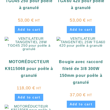
TGO45 250 pour poêle
TGA60 420 pour poêle
à granulé
à granulé
53,00
€
53,00
€
HT
HT
Add to cart
Add to cart
MOTORÉDUCTEUR
Bougie avec raccord
K9115068 pour poêle à
fileté de 3/8 300W
granulé
150mm pour poêle à
granulé
118,00
€
HT
37,00
€
HT
Add to cart
Add to cart