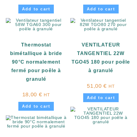
Add to cart
Add to cart
Thermostat
VENTILATEUR
bimétallique à bride
TANGENTIEL 22W
90°C normalement
TGO45 180 pour poêle
fermé pour poêle à
à granulé
granulé
51,00
€
HT
18,00
€
HT
Add to cart
Add to cart