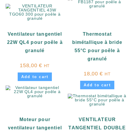
Ventilateur tangentiel
Thermostat
22W QL4 pour poêle à
bimétallique à bride
granulé
55°C pour poêle à
granulé
158,00
€
HT
18,00
€
HT
Add to cart
Add to cart
Moteur pour
VENTILATEUR
ventilateur tangentiel
TANGENTIEL DOUBLE