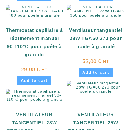
Thermostat capillaire à
Ventilateur tangentiel
réarmement manuel
28W TGA60 270 pour
90-110°C pour poêle à
poêle à granulé
granulé
52,00
€
HT
29,00
€
HT
Add to cart
Add to cart
VENTILATEUR
VENTILATEUR
TANGENTIEL 28W
TANGENTIEL 25W