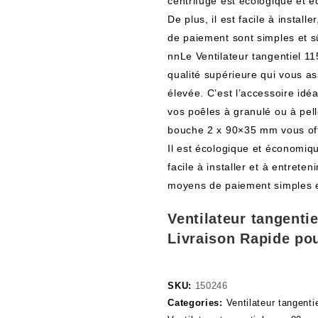
centrifuge est écologique et é
De plus, il est facile à install
de paiement sont simples et sû
nnLe Ventilateur tangentiel 1
qualité supérieure qui vous a
élevée. C’est l’accessoire idé
vos poêles à granulé ou à pel
bouche 2 x 90×35 mm vous off
Il est écologique et économique
facile à installer et à entreten
moyens de paiement simples et
Ventilateur tangenti
Livraison Rapide po
SKU:
150246
Categories:
Ventilateur tangenti