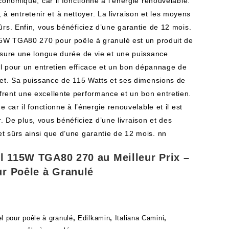
conomique, car il fonctionne à l’énergie renouvelable.
er, à entretenir et à nettoyer. La livraison et les moyens
rs. Enfin, vous bénéficiez d’une garantie de 12 mois.
15W TGA80 270 pour poêle à granulé est un produit de
ssure une longue durée de vie et une puissance
al pour un entretien efficace et un bon dépannage de
let. Sa puissance de 115 Watts et ses dimensions de
rent une excellente performance et un bon entretien.
 car il fonctionne à l’énergie renouvelable et il est
ir. De plus, vous bénéficiez d’une livraison et des
 sûrs ainsi que d’une garantie de 12 mois. nn
el 115W TGA80 270 au Meilleur Prix –
ur Poêle à Granulé
el pour poêle à granulé
,
Edilkamin
,
Italiana Camini
,