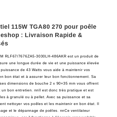
ntiel 115W TGA80 270 pour poêle
leshop : Livraison Rapide &
sés
 EBM RLF67/7676ZA5-3030LH-486AKR est un produit de
ssure une longue durée de vie et une puissance élevée
 puissance de 43 Watts vous aide à maintenir vos
 en bon état et à assurer leur bon fonctionnement. Sa
 ses dimensions de bouche 2 x 90×35 mm vous offrent
un bon entretien. nnIl est donc très pratique et est
les à granulé ou à pellet. Avec sa puissance et sa
nt nettoyer vos poêles et les maintenir en bon état. Il
onage et le dépannage de poêles. nnCe ventilateur