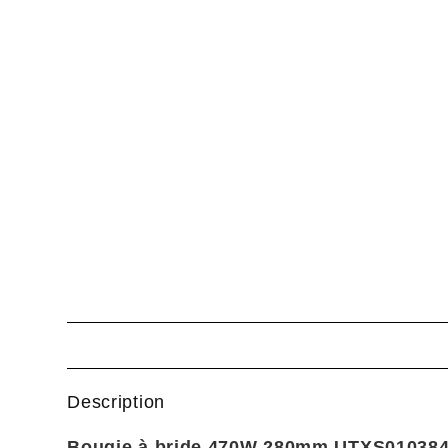
Description
Bougie à bride 470W 280mm UTXS01038