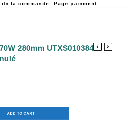
n de la commande
Page paiement
 470W 280mm UTXS010384
anulé
ADD TO CART