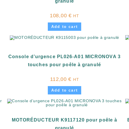
granulé
108,00
€
HT
Add to cart
Console d’urgence PL026-A01 MICRONOVA 3
touches pour poêle à granulé
112,00
€
HT
Add to cart
MOTORÉDUCTEUR K9117120 pour poêle à
granulé