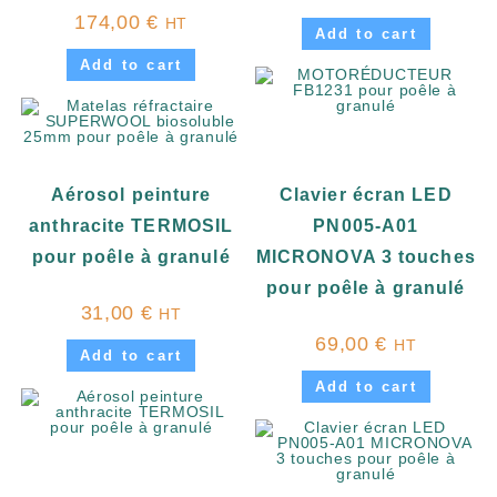
174,00
€
HT
Add to cart
Add to cart
Aérosol peinture
Clavier écran LED
anthracite TERMOSIL
PN005-A01
pour poêle à granulé
MICRONOVA 3 touches
pour poêle à granulé
31,00
€
HT
69,00
€
HT
Add to cart
Add to cart