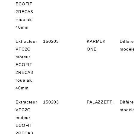
ECOFIT
2RECA3
roue alu
40mm
Extracteur
150203
KARMEK
Différ
VFC2G
ONE
modèl
moteur
ECOFIT
2RECA3
roue alu
40mm
Extracteur
150203
PALAZZETTI
Différ
VFC2G
modèl
moteur
ECOFIT
2RECA3