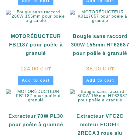
Add to cart
Add to cart
MOTORÉDUCTEUR
Bougie sans raccord
FB1187 pour poêle à
300W 155mm HT62687
granulé
pour poêle à granulé
124,00
€
38,00
€
HT
HT
Add to cart
Add to cart
Extracteur 70W PL30
Extracteur VFC2C
pour poêle à granulé
moteur ECOFIT
2RECA3 roue alu