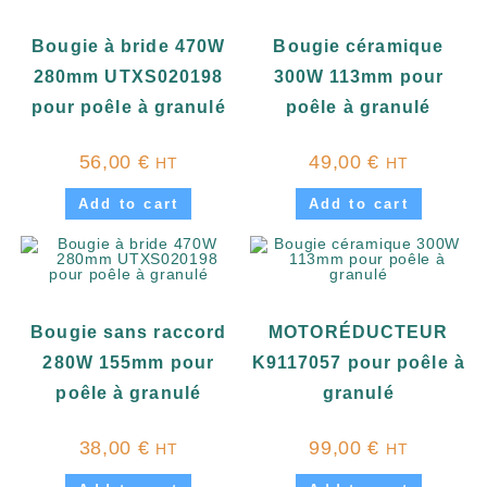
Bougie à bride 470W
Bougie céramique
280mm UTXS020198
300W 113mm pour
pour poêle à granulé
poêle à granulé
56,00
€
49,00
€
HT
HT
Add to cart
Add to cart
Bougie sans raccord
MOTORÉDUCTEUR
280W 155mm pour
K9117057 pour poêle à
poêle à granulé
granulé
38,00
€
99,00
€
HT
HT