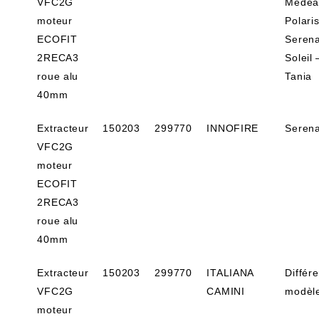
VFC2G
Medea
moteur
Polari
ECOFIT
Seren
2RECA3
Soleil 
roue alu
Tania
40mm
Extracteur
150203
299770
INNOFIRE
Seren
VFC2G
moteur
ECOFIT
2RECA3
roue alu
40mm
Extracteur
150203
299770
ITALIANA
Différ
VFC2G
CAMINI
modèl
moteur