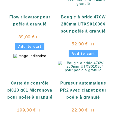
Flow rilevator pour
Bougie à bride 470W
poêle à granulé
280mm UTXS010384
pour poêle à granulé
39,00
€
HT
52,00
€
HT
Add to cart
Add to cart
Carte de contrôle
Purgeur automatique
pl023 g01 Micronova
PR2 avec clapet pour
pour poêle à granulé
poêle à granulé
199,00
€
22,00
€
HT
HT