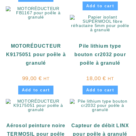
Add to cart
MOTORÉDUCTEUR
Pile lithium type
K9175051 pour poêle à
bouton cr2032 pour
granulé
poêle à granulé
99,00
€
18,00
€
HT
HT
Add to cart
Add to cart
Aérosol peinture noire
Capteur de débit LINX
TERMOSIL pour poêle
pour poêle à granulé