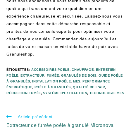
nous nous engageons à vous fournir des produits de
qualité qui transforment votre quotidien en une
expérience chaleureuse et sécurisée. Laissez-nous vous
accompagner dans cette démarche responsable et
profitez de nos conseils experts pour optimiser votre
chauffage à granulés. Commandez dès aujourd’hui et
faites de votre maison un véritable havre de paix avec
Granuleshop.
ÉTIQUETTES
:
ACCESSOIRES POELE
,
CHAUFFAGE
,
ENTRETIEN
POÊLE
,
EXTRACTEUR
,
FUMÉE
,
GRANULÉS DE BOIS
,
GUIDE POÊLE
À GRANULÉS
,
INSTALLATION POÊLE
,
MES
,
PERFORMANCE
ÉNERGÉTIQUE
,
POÊLE À GRANULÉS
,
QUALITÉ DE L'AIR
,
RÉDUCTION FUMÉE
,
SYSTÈME D'EXTRACTION
,
TECHNOLOGIE MES
Article précédent
Extracteur de fumée poêle à granulé Micronova