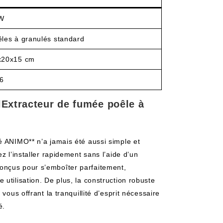
W
les à granulés standard
x20x15 cm
96
 lExtracteur de fumée poêle à
é ANIMO** n’a jamais été aussi simple et
z l’installer rapidement sans l’aide d’un
onçus pour s’emboîter parfaitement,
utilisation. De plus, la construction robuste
vous offrant la tranquillité d’esprit nécessaire
é.