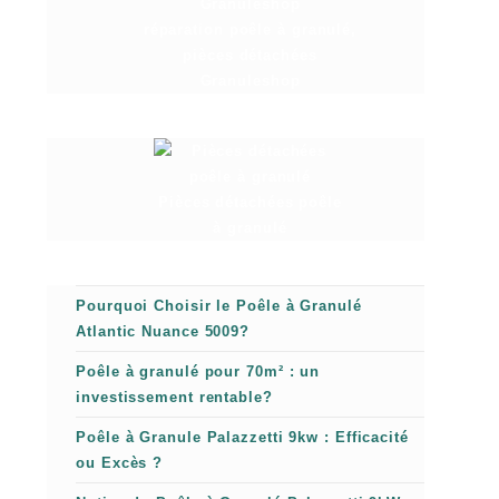
réparation poêle à granulé,
pièces détachées
Granuleshop
Pièces détachées poêle
à granulé
Pourquoi Choisir le Poêle à Granulé
Atlantic Nuance 5009?
Poêle à granulé pour 70m² : un
investissement rentable?
Poêle à Granule Palazzetti 9kw : Efficacité
ou Excès ?