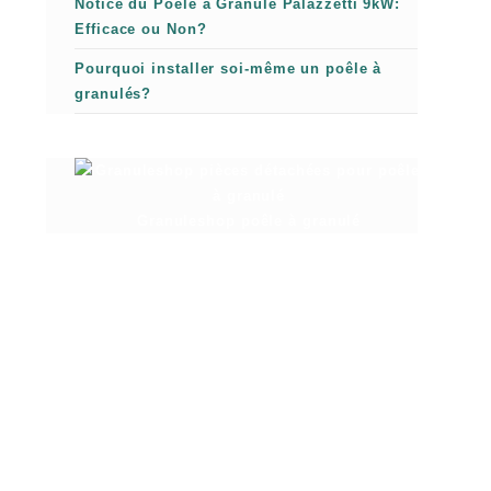
Notice du Poêle à Granulé Palazzetti 9kW:
Efficace ou Non?
Pourquoi installer soi-même un poêle à
granulés?
Granuleshop poêle à granulé