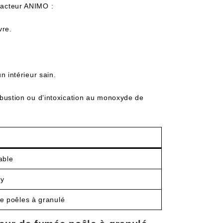
tracteur ANIMO :
vre.
 intérieur sain.
ustion ou d’intoxication au monoxyde de
able
ay
e poêles à granulé