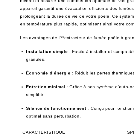
niveau et assurer une combustion optimale de vos gran
appareil garantit une évacuation efficiente des fumées,
prolongeant la durée de vie de votre poêle. Ce syst
en température plus rapide, optimisant ainsi votre confo
Les avantages de l’**extracteur de fumée poêle à gr
Installation simple
: Facile à installer et compati
granulés.
Économie d’énergie
: Réduit les pertes thermique
Entretien minimal
: Grâce à son système d’auto-ne
simplifié.
Silence de fonctionnement
: Conçu pour fonctionn
optimal sans perturbation.
CARACTÉRISTIQUE
SP