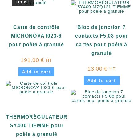
ÉPUISÉ
Carte de contrôle
Bloc de jonction 7
MICRONOVA I023-6
contacts F5,08 pour
pour poêle à granulé
cartes pour poêle à
granulé
191,00
€
HT
13,00
€
HT
Add to cart
Add to cart
THERMORÉGULATEUR
SY400 TIEMME pour
poêle à granulé