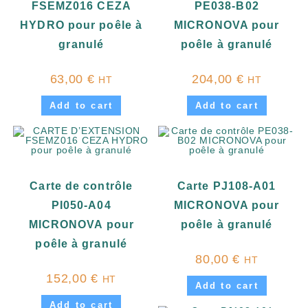
FSEMZ016 CEZA
PE038-B02
HYDRO pour poêle à
MICRONOVA pour
granulé
poêle à granulé
63,00
€
204,00
€
HT
HT
Add to cart
Add to cart
Carte de contrôle
Carte PJ108-A01
PI050-A04
MICRONOVA pour
MICRONOVA pour
poêle à granulé
poêle à granulé
80,00
€
HT
152,00
€
HT
Add to cart
Add to cart