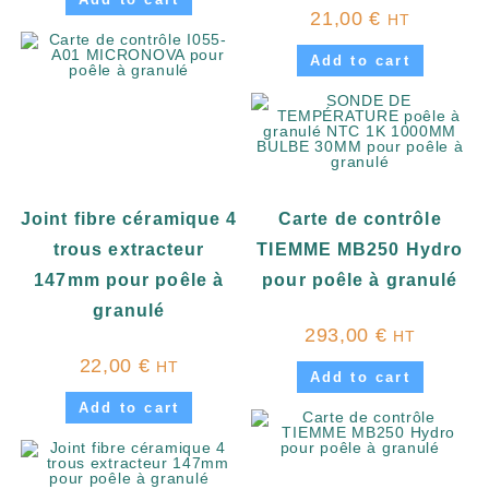
21,00
€
HT
Add to cart
Joint fibre céramique 4
Carte de contrôle
trous extracteur
TIEMME MB250 Hydro
147mm pour poêle à
pour poêle à granulé
granulé
293,00
€
HT
22,00
€
HT
Add to cart
Add to cart