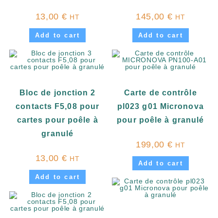
13,00
€
145,00
€
HT
HT
Add to cart
Add to cart
Bloc de jonction 2
Carte de contrôle
contacts F5,08 pour
pl023 g01 Micronova
cartes pour poêle à
pour poêle à granulé
granulé
199,00
€
HT
13,00
€
HT
Add to cart
Add to cart