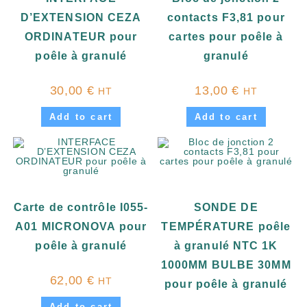
D’EXTENSION CEZA
contacts F3,81 pour
ORDINATEUR pour
cartes pour poêle à
poêle à granulé
granulé
30,00
€
13,00
€
HT
HT
Add to cart
Add to cart
Carte de contrôle I055-
SONDE DE
A01 MICRONOVA pour
TEMPÉRATURE poêle
poêle à granulé
à granulé NTC 1K
1000MM BULBE 30MM
62,00
€
HT
pour poêle à granulé
Add to cart