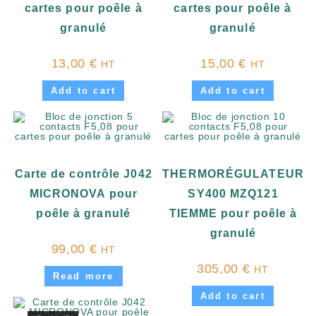
cartes pour poêle à
cartes pour poêle à
granulé
granulé
13,00
€
15,00
€
HT
HT
Add to cart
Add to cart
Carte de contrôle J042
THERMORÉGULATEUR
MICRONOVA pour
SY400 MZQ121
poêle à granulé
TIEMME pour poêle à
granulé
99,00
€
HT
305,00
€
HT
Read more
Add to cart