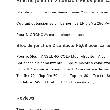
Bloc de jonction 2 contacts F5,08 pour c
Bloc de jonction à branchement avec 2 contacts, avec
Courant et tension selon les normes EN : 8A à 250 V
Pour MICRONOVA cartes électroniques
Bloc de jonction 2 contacts F5,08 pour cart
Pour poêles – ANSELMO COLA Mod. Afrodite – Aloe – A
Sprint acciaio canalizzabile – Sprint maiolica canali
focus HR acciaio – Termo focus HR ceramica – Termo 
Top fire 70 – Top fire 70 slim – Top fire 80 – Top fi
models – RAVELLI ref. 55177 RDS models , ,
Reviews
There are no reviews yet.