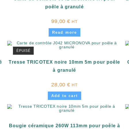
poêle à granulé
99,00
€
HT
Read more
ÉPUISÉ
é
Tresse TRICOTEX noire 10mm 5m pour poêle
à granulé
28,00
€
HT
Add to cart
Bougie céramique 260W 113mm pour poêle à