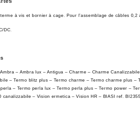
artes
 terme à vis et bornier à cage. Pour l’assemblage de câbles 0,2
AC/DC.
es
mbra – Ambra lux – Antigua – Charme – Charme Canalizzabile – 
zzabile – Termo blitz plus – Termo charme – Termo charme plus –
perla – Termo perla lux – Termo perla plus – Termo power – T
re 80 canalizzabile – Vision ermetica – Vision HR – BIASI ref. 