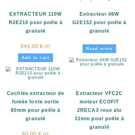
EXTRACTEUR 110W
Extracteur 46W
R2E210 pour poêle à
G2E152 pour poêle à
granulé
granulé
344,00
€
HT
Read more
Add to cart
Cochlée extracteur de
Extracteur VFC2C
fumée fonte sortie
moteur ECOFIT
80mm pour poêle à
2RECA3 roue alu
granulé
31mm pour poêle à
granulé
60,00
€
HT