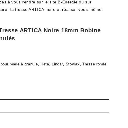
pas à vous rendre sur le site B-Energie ou sur
urer la tresse ARTICA noire et réaliser vous-même
a Tresse ARTICA Noire 18mm Bobine
nulés
 pour poêle à granulé
,
Heta
,
Lincar
,
Stoviax
,
Tresse ronde