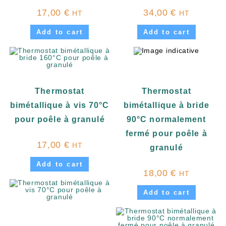
17,00
€
34,00
€
HT
HT
Add to cart
Add to cart
Thermostat
Thermostat
bimétallique à vis 70°C
bimétallique à bride
pour poêle à granulé
90°C normalement
fermé pour poêle à
17,00
€
HT
granulé
Add to cart
18,00
€
HT
Add to cart