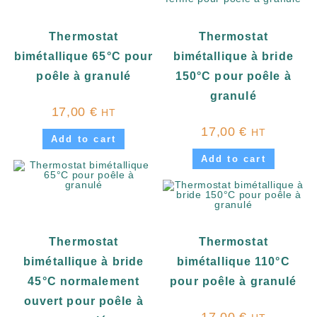
Thermostat
Thermostat
bimétallique 65°C pour
bimétallique à bride
poêle à granulé
150°C pour poêle à
granulé
17,00
€
HT
17,00
€
HT
Add to cart
Add to cart
Thermostat
Thermostat
bimétallique à bride
bimétallique 110°C
45°C normalement
pour poêle à granulé
ouvert pour poêle à