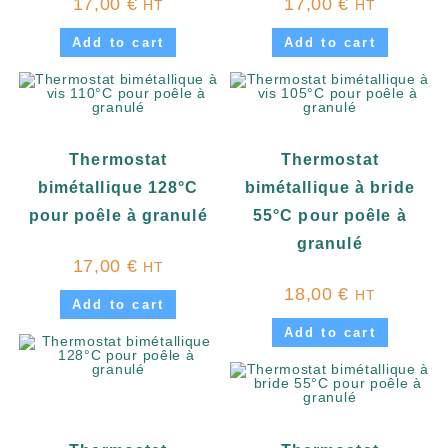
17,00
€
17,00
€
HT
HT
Add to cart
Add to cart
Thermostat
Thermostat
bimétallique 128°C
bimétallique à bride
pour poêle à granulé
55°C pour poêle à
granulé
17,00
€
HT
18,00
€
HT
Add to cart
Add to cart