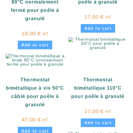
80°C normalement
poêle à granulé
fermé pour poêle à
17,00
€
HT
granulé
Add to cart
18,00
€
HT
Add to cart
Thermostat
Thermostat
bimétallique à vis 50°C
bimétallique 110°C
câblé pour poêle à
pour poêle à granulé
granulé
17,00
€
HT
47,00
€
HT
Add to cart
Add to cart