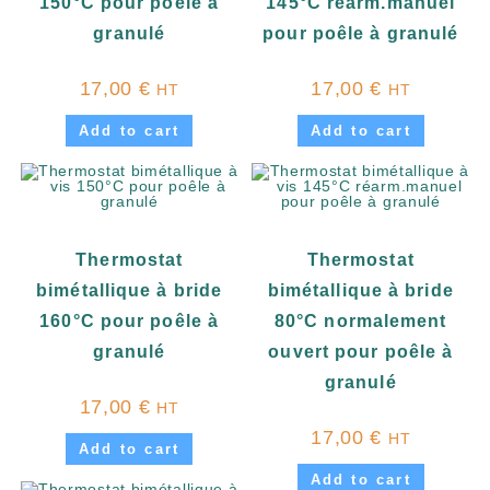
150°C pour poêle à
145°C réarm.manuel
granulé
pour poêle à granulé
17,00
€
17,00
€
HT
HT
Add to cart
Add to cart
Thermostat
Thermostat
bimétallique à bride
bimétallique à bride
160°C pour poêle à
80°C normalement
granulé
ouvert pour poêle à
granulé
17,00
€
HT
17,00
€
HT
Add to cart
Add to cart