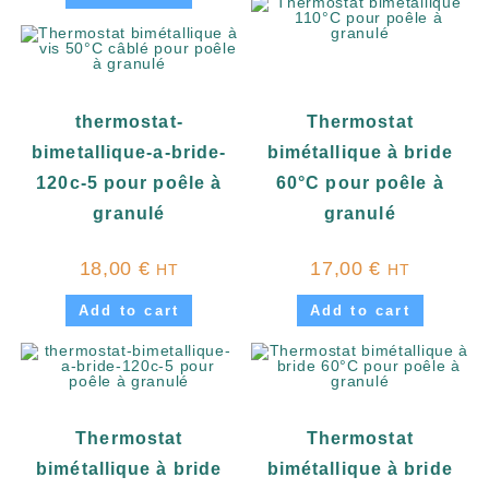
thermostat-
Thermostat
bimetallique-a-bride-
bimétallique à bride
120c-5 pour poêle à
60°C pour poêle à
granulé
granulé
18,00
€
17,00
€
HT
HT
Add to cart
Add to cart
Thermostat
Thermostat
bimétallique à bride
bimétallique à bride