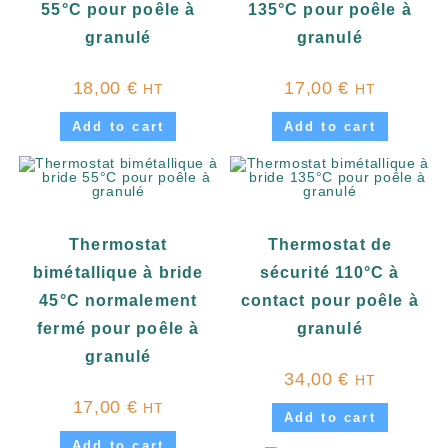
55°C pour poêle à
135°C pour poêle à
granulé
granulé
18,00
€
17,00
€
HT
HT
Add to cart
Add to cart
Thermostat
Thermostat de
bimétallique à bride
sécurité 110°C à
45°C normalement
contact pour poêle à
fermé pour poêle à
granulé
granulé
34,00
€
HT
17,00
€
HT
Add to cart
Add to cart