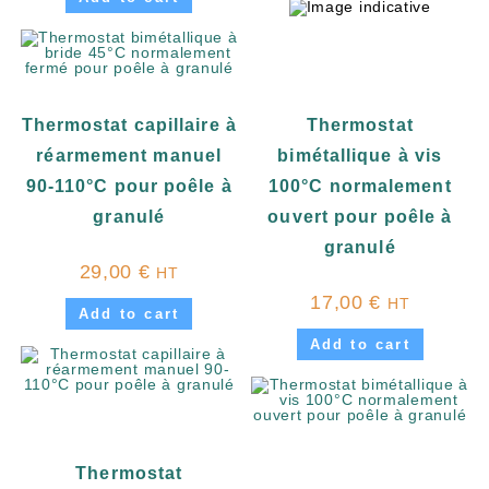
Thermostat capillaire à
Thermostat
réarmement manuel
bimétallique à vis
90-110°C pour poêle à
100°C normalement
granulé
ouvert pour poêle à
granulé
29,00
€
HT
17,00
€
HT
Add to cart
Add to cart
Thermostat