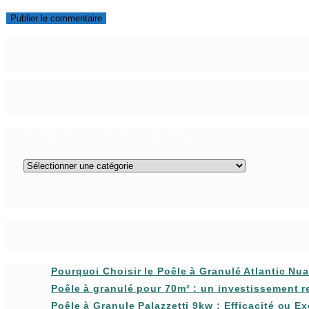
to
to
votre
comment
comment
site
(facultatif)
Catégories articles de blog
Catégories
articles
de
blog
Pourquoi Choisir le Poêle à Granulé Atlantic Nu
Poêle à granulé pour 70m² : un investissement r
Poêle à Granule Palazzetti 9kw : Efficacité ou E