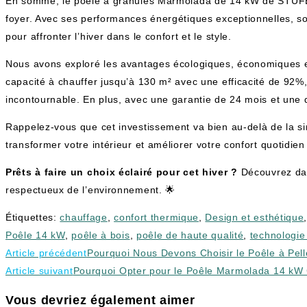
En somme, le poêle à granulés Marmolada de 14 kW de STUFE A
foyer. Avec ses performances énergétiques exceptionnelles, son
pour affronter l’hiver dans le confort et le style.
Nous avons exploré les avantages écologiques, économiques et 
capacité à chauffer jusqu’à 130 m² avec une efficacité de 92
incontournable. En plus, avec une garantie de 24 mois et une qua
Rappelez-vous que cet investissement va bien au-delà de la sim
transformer votre intérieur et améliorer votre confort quotidien
Prêts à faire un choix éclairé pour cet hiver ?
Découvrez da
respectueux de l’environnement. 🌟
Étiquettes
:
chauffage
,
confort thermique
,
Design et esthétique
Poêle 14 kW
,
poêle à bois
,
poêle de haute qualité
,
technologie
Read
Article précédent
Pourquoi Nous Devons Choisir le Poêle à Pel
more
Article suivant
Pourquoi Opter pour le Poêle Marmolada 14 kW
articles
Vous devriez également aimer