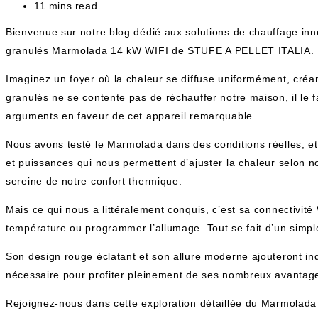
de
Temps
11 mins read
la
de
Bienvenue sur notre blog dédié aux solutions de chauffage inno
publication :
lecture :
granulés Marmolada 14 kW WIFI de STUFE A PELLET ITALIA. Une
Imaginez un foyer où la chaleur se diffuse uniformément, cré
granulés ne se contente pas de réchauffer notre maison, il le f
arguments en faveur de cet appareil remarquable.
Nous avons testé le Marmolada dans des conditions réelles, e
et puissances qui nous permettent d’ajuster la chaleur selon 
sereine de notre confort thermique.
Mais ce qui nous a littéralement conquis, c’est sa connectivité 
température ou programmer l’allumage. Tout se fait d’un simpl
Son design rouge éclatant et son allure moderne ajouteront indé
nécessaire pour profiter pleinement de ses nombreux avantag
Rejoignez-nous dans cette exploration détaillée du Marmolada