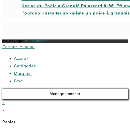
Notice du Poêle à Granulé Palazzetti 9kW: Effic
Pourquoi installer soi-même un poêle à granulé
© Copyright
HBL Diffusion
Fermer le menu
Accueil
Catégories
Marques
Blog
Manage consent
×
×
Panier