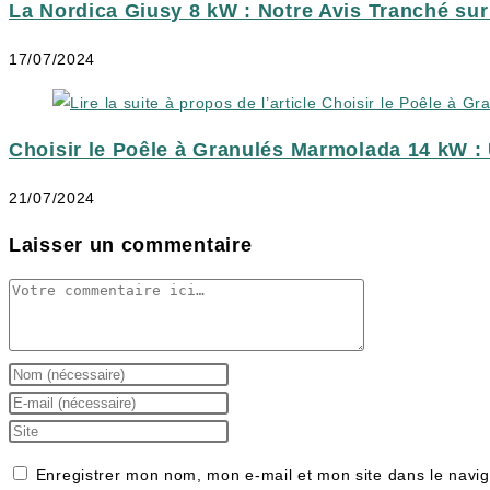
La Nordica Giusy 8 kW : Notre Avis Tranché sur
17/07/2024
Choisir le Poêle à Granulés Marmolada 14 kW :
21/07/2024
Laisser un commentaire
Comment
Enter
your
Enter
name
your
Saisir
or
email
l’URL
Enregistrer mon nom, mon e-mail et mon site dans le navi
username
address
de