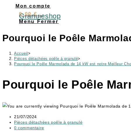
Skip
Mon compte
to
0,00
€
0
Granuleshop
content
Menu
Fermer
Pourquoi le Poêle Marmolad
Accueil
>
Pièces détachées poêle à granulé
>
Pourquoi le Poêle Marmolada de 14 kW est notre Meilleur Cho
Pourquoi le Poêle Mar
Publication
21/07/2024
publiée :
Post
Pièces détachées poêle à granulé
category:
Commentaires
0 commentaire