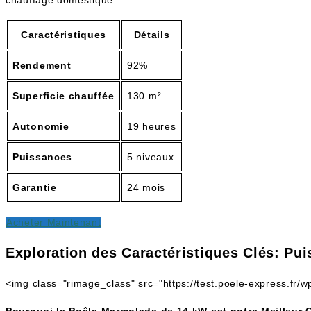
chauffage domestique.
Caractéristiques
Détails
Rendement
92%
Superficie chauffée
130 m²
Autonomie
19 heures
Puissances
5 niveaux
Garantie
24 mois
Acheter Maintenant
Exploration des Caractéristiques Clés: Pui
<img class="rimage_class" src="https://test.poele-express.fr/
Pourquoi le Poêle Marmolada de 14 kW est notre Meilleur 