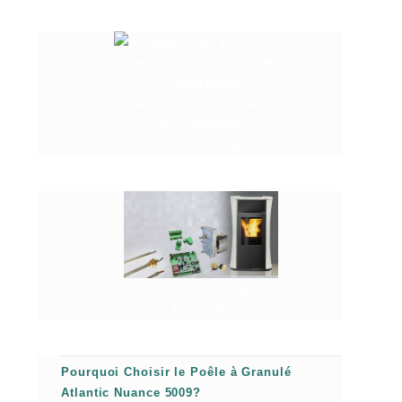
réparation poêle à granulé,
pièces détachées
Granuleshop
Pièces détachées poêle
à granulé
Pourquoi Choisir le Poêle à Granulé
Atlantic Nuance 5009?