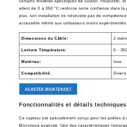
certains ⁣modèles‌ spécifiques de Sicalor, Palazzetti, ⁢
allant de ⁢0⁢ à 350 °C renforce notre confiance dans la p
plus,‍ son installation ne⁢ nécessite pas de ⁢compétence
accessible⁢ même‍ aux utilisateurs moins expérimentés
Dimensions du Câble:
2 mètr
Lecture Température:
0 ⁢- 35
Matériau:
Inox
Compatibilité:
Divers
ACHETER MAINTENANT
Fonctionnalités et détails techniques
Ce capteur est⁢ spécialement conçu pour les poêles⁤ à 
Micronova avancée. Une des ‌caractéristiques remarqu