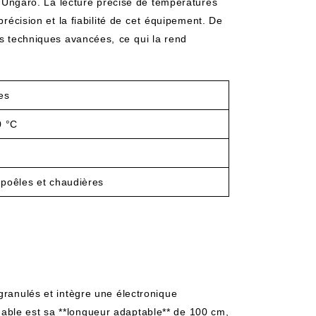
et Ungaro. La lecture précise de ‍températures
récision‌ et la fiabilité de ⁣cet ⁢équipement. De
s techniques avancées, ⁤ce ⁤qui la rend
.
es
0 °C
 poêles et chaudières
granulés et intègre une ​électronique
able est sa **longueur adaptable** de‌ 100 cm,