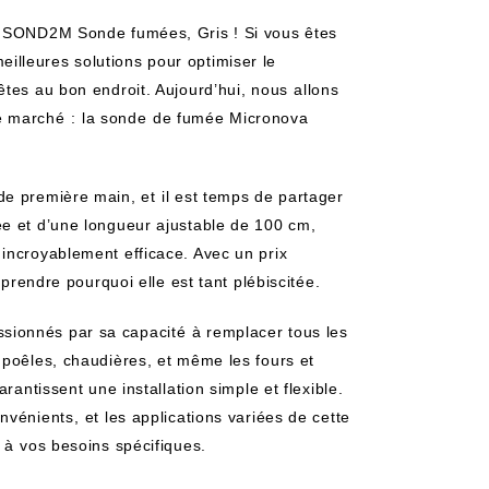
a SOND2M Sonde fumées, ‌Gris ! Si vous êtes
lleures solutions pour‍ optimiser le
tes au bon endroit. Aujourd’hui, nous ⁣allons
e‌ marché ⁢:⁣ la​ sonde⁢ de fumée Micronova
e première main, et ⁤il est temps de partager
e et d’une longueur ajustable de 100 ‍cm,
 incroyablement efficace. Avec un prix
mprendre pourquoi elle est tant plébiscitée.
onnés par ​sa capacité⁤ à remplacer tous les
 poêles, chaudières, et même les fours et
arantissent une installation simple et flexible.
nvénients,⁤ et les applications variées de cette
 à⁣ vos besoins spécifiques.