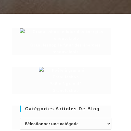
Granuleshop le futur des énergies
renouvelable
Poêle à granulé
Granuleshop
Catégories Articles De Blog