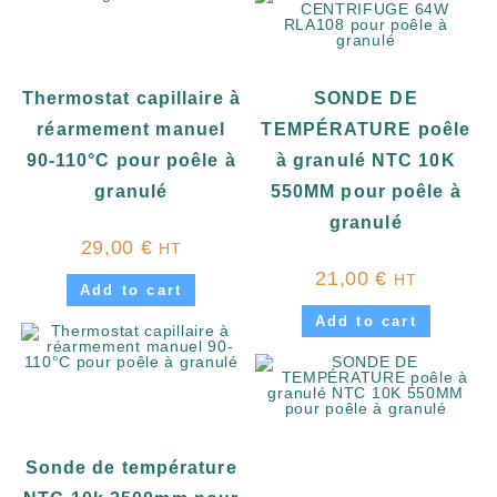
Thermostat capillaire à
SONDE DE
réarmement manuel
TEMPÉRATURE poêle
90-110°C pour poêle à
à granulé NTC 10K
granulé
550MM pour poêle à
granulé
29,00
€
HT
21,00
€
HT
Add to cart
Add to cart
Sonde de température