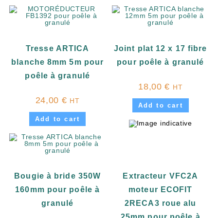
Tresse ARTICA
Joint plat 12 x 17 fibre
blanche 8mm 5m pour
pour poêle à granulé
poêle à granulé
18,00
€
HT
24,00
€
HT
Add to cart
Add to cart
Bougie à bride 350W
Extracteur VFC2A
160mm pour poêle à
moteur ECOFIT
granulé
2RECA3 roue alu
25mm pour poêle à