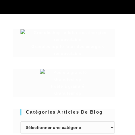
Granuleshop le futur des énergies
renouvelable
Poêle à granulé
Granuleshop
Catégories Articles De Blog