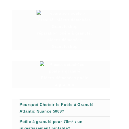
réparation poêle à granulé,
pièces détachées
Granuleshop
Pièces détachées poêle
à granulé
Pourquoi Choisir le Poêle à Granulé
Atlantic Nuance 5009?
Poêle à granulé pour 70m² : un
investissement rentable?