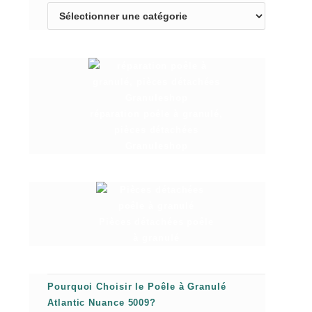
réparation poêle à granulé,
pièces détachées
Granuleshop
Pièces détachées poêle
à granulé
Pourquoi Choisir le Poêle à Granulé
Atlantic Nuance 5009?