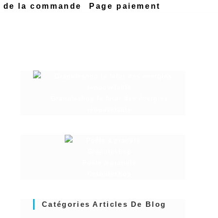
n de la commande
Page paiement
Granuleshop le futur des énergies
renouvelable
Poêle à granulé
Granuleshop
Catégories Articles De Blog