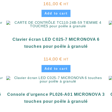
161,00
€
HT
Add to cart
Clavier écran LED C025-7 MICRONOVA 6
touches pour poêle à granulé
114,00
€
HT
Add to cart
6
Console d’urgence PL026-A01 MICRONOVA 3
touches pour poêle à granulé