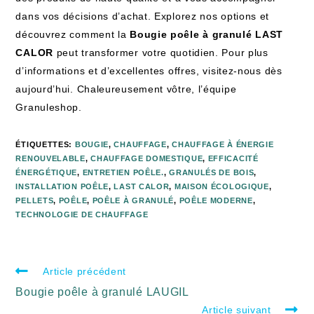
dans vos décisions d’achat. Explorez nos options et
découvrez comment la
Bougie poêle à granulé LAST
CALOR
peut transformer votre quotidien. Pour plus
d’informations et d’excellentes offres, visitez-nous dès
aujourd’hui. Chaleureusement vôtre, l’équipe
Granuleshop.
ÉTIQUETTES
:
BOUGIE
,
CHAUFFAGE
,
CHAUFFAGE À ÉNERGIE
RENOUVELABLE
,
CHAUFFAGE DOMESTIQUE
,
EFFICACITÉ
ÉNERGÉTIQUE
,
ENTRETIEN POÊLE.
,
GRANULÉS DE BOIS
,
INSTALLATION POÊLE
,
LAST CALOR
,
MAISON ÉCOLOGIQUE
,
PELLETS
,
POÊLE
,
POÊLE À GRANULÉ
,
POÊLE MODERNE
,
TECHNOLOGIE DE CHAUFFAGE
Article précédent
Bougie poêle à granulé LAUGIL
Article suivant