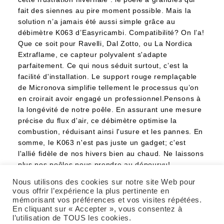
fait des siennes au pire moment possible. Mais la
solution n’a jamais été aussi simple grâce au
débimètre K063 d’Easyricambi. Compatibilité? On l’a!
Que ce soit pour Ravelli, Dal Zotto, ou La Nordica
Extraflame, ce capteur polyvalent s'adapte
parfaitement. Ce qui nous séduit surtout, c’est la
facilité d'installation. Le support rouge remplaçable
de Micronova simplifie tellement le processus qu’on
en croirait avoir engagé un professionnel.Pensons à
la longévité de notre poêle. En assurant une mesure
précise du flux d'air, ce débimètre optimise la
combustion, réduisant ainsi l'usure et les pannes. En
somme, le K063 n'est pas juste un gadget; c'est
l'allié fidèle de nos hivers bien au chaud. Ne laissons
plus nos poêles nous prendre au dépourvu!
Nous utilisons des cookies sur notre site Web pour
Continuer La Lecture
vous offrir l’expérience la plus pertinente en
mémorisant vos préférences et vos visites répétées.
En cliquant sur « Accepter », vous consentez à
l’utilisation de TOUS les cookies.