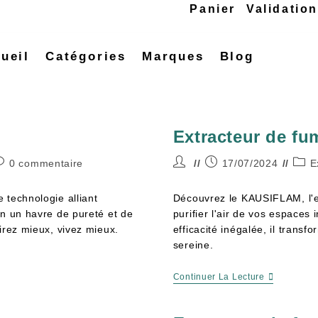
Panier
Validatio
ueil
Catégories
Marques
Blog
0,00
€
Extracteur de f
0 commentaire
17/07/2024
E
 technologie alliant
Découvrez le KAUSIFLAM, l'e
en un havre de pureté et de
purifier l'air de vos espaces
irez mieux, vivez mieux.
efficacité inégalée, il trans
sereine.
Continuer La Lecture