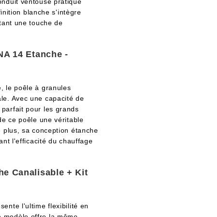
onduit ventouse pratique
finition blanche s'intègre
utant une touche de
A 14 Etanche -
, le poêle à granules
le. Avec une capacité de
parfait pour les grands
de ce poêle une véritable
e plus, sa conception étanche
nt l'efficacité du chauffage
 Canalisable + Kit
nte l'ultime flexibilité en
e modèle offre la même