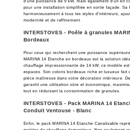
d'une puissance de 9 kW, mais également d'un kit c
pour une installation simplifiée en sortie façade. Sa 
harmonieusement à tous les styles d'intérieurs, ajo
modernité et de raffinement.
INTERSTOVES - Poêle à granules MARIN
Bordeaux
Pour ceux qui recherchent une puissance supérieure
MARINA 14 Etanche en bordeaux est la solution idéa
chauffage impressionnante de 14 kW, ce modèle est 
espaces. Son coloris bordeaux riche et luxueux fait 
pièce maîtresse dans votre décoration intérieure. D
garantit une utilisation sûre et économique, maximisa
tout en réduisant la consommation de granules.
INTERSTOVES - Pack MARINA 14 Etanche
Conduit Ventouse - Blanc
Enfin, le pack MARINA 14 Etanche Canalisable représe
matière de chauffage domestique. Non seulement c