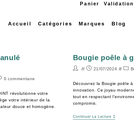
Panier
Validatio
Accueil
Catégories
Marques
Blog
ranulé
Bougie poêle à 
21/07/2024
B
0 commentaire
Découvrez la Bougie poêle à
innovation. Ce joyau modern
INT révolutionne votre
tout en respectant l'environn
otège votre intérieur de la
compromis.
chaleur douce et homogène.
Continuer La Lecture