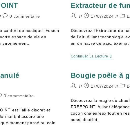
POINT
Extracteur de f
0 commentaire
17/07/2024
E
e confort domestique. Fusion
Découvrez l’Extracteur de fu
t votre espace de vie en
de l'air. Alliant technologie 
'environnement.
en un havre de paix, exempt 
Continuer La Lecture
ranulé
Bougie poêle à 
17/07/2024
B
0 commentaire
Découvrez la magie du chauf
FREEPOINT. Alliant élégance 
NT est l'allié discret et
cocon chaleureux tout en res
rformant, il assure une
aussi douillet.
haque moment passé au coin