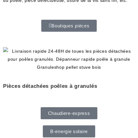
du
 po
ê
le
,
 pi
è
ce
 dé
fect
ue
use
,
 us
ure
 de
 la
 vis
 sans
 fin
,
 etc
.
Boutiques pièces
Pièces détachées poêles à granulés
Chaudiere-express
B-energie solaire