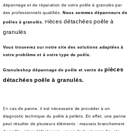
dépannage et de réparation de votre poêle à granulés par
des professionnels qualifiés.
Nous sommes dépanneurs de
i
è
ces
d
ét
ach
é
es
po
ê
le
à
poêles à granulés.
P
gran
ul
és
Vous trouverez sur notre site des solutions adaptées à
votre problème et à votre type de poêle.
pi
è
ces
Granuleshop dépannage de poêle et vente de
d
ét
ach
é
es
po
ê
le
à
gran
ul
és
.
En
 cas
 de
 pan
ne
,
 il
 est
 n
é
cess
aire
 de
 proc
é
der
 à
 un
diagnostic
 technique
 du
 po
ê
le
 à
 pellets
.
 En
 eff
et
,
 une
 pan
ne
pe
ut
 r
és
ul
ter
 de
 plus
ie
urs
 é
lé
ments
 :
 m
au
va
is
 br
anche
ment