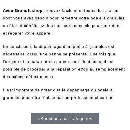
Avec Granuleshop
, trouvez facilement toutes les pièces
dont vous avez besoin pour remettre votre poêle à granulés
en état et bénéficiez des meilleurs conseils pour entretenir
et réparer votre appareil.
En
conclusion
,
le
dé
p
ann
age
d
’
un
po
ê
le
à
gran
ul
és
est
n
é
cess
aire
l
ors
qu
’
une
pan
ne
se
pr
és
ente
.
U
ne
f
ois
que
l
’
orig
ine
et
la
nature
de
la
pan
ne
s
ont
ident
ifi
é
es
,
il
est
possible
de
proc
é
der
à
la
ré
par
ation
et
/
ou
au
rem
pl
acement
des
pi
è
ces
dé
fect
ue
uses
.
Il
est
important
de
not
er
que
le
dé
p
ann
age
du
po
ê
le
à
gran
ul
és
pe
ut
ê
tre
ré
alis
é
par
un
profession
nel
cert
ifi
é
Boutiques par catégories