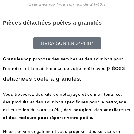
Granuleshop livraison rapide 24-48H
Pièces détachées poêles à granulés
LIVRAISON EN 24-48H*
G
ran
ules
hop
propose
des
services
et
des
solutions
pour
pi
è
ces
l
‘
ent
ret
ien
et
la
maintenance
de
vot
re
po
ê
le avec
d
ét
ach
é
es
po
ê
le
à
gran
ul
és
.
V
ous
trou
vere
z
des
kits
de
net
t
oy
age
et
de
maintenance
,
des
produ
its
et
des
solutions
sp
é
c
if
iques
pour
le
net
t
oy
age
et
l
‘
ent
ret
ien
de
vot
re
po
ê
le
,
des
bougies,
des
vent
il
ateurs
et
des
m
ote
urs
pour
ré
p
arer
vot
re
po
ê
le
.
Nous pouvons également vous proposer des services de