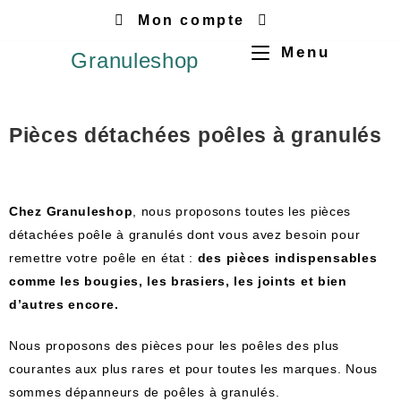
Mon compte
Menu
Granuleshop
Pièces détachées poêles à granulés
Che
z
Gran
ules
hop
,
n
ous
propos
ons
t
out
es
les
pi
è
ces
d
ét
ach
é
es
po
ê
le
à
gran
ul
és
dont
v
ous
a
vez
bes
oin
pour
rem
ett
re
vot
re
po
ê
le
en
ét
at
:
des
pi
è
ces
indisp
ens
ables
comm
e
les
b
oug
ies
,
les
bras
iers
,
les
joints
et
b
ien
d
’
aut
res
enc
ore
.
N
ous
propos
ons
des
pi
è
ces
pour
les
po
ê
les
des
plus
cour
antes
aux
plus
ra
res
et
pour
t
out
es
les
mar
ques
. Nous
sommes dépanneurs de poêles à granulés.