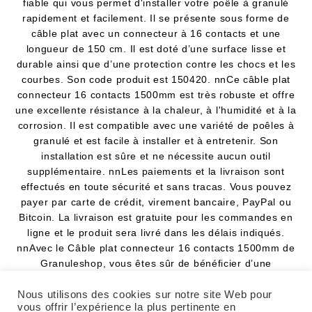
fiable qui vous permet d'installer votre poêle à granulé
rapidement et facilement. Il se présente sous forme de
câble plat avec un connecteur à 16 contacts et une
longueur de 150 cm. Il est doté d’une surface lisse et
durable ainsi que d’une protection contre les chocs et les
courbes. Son code produit est 150420. nnCe câble plat
connecteur 16 contacts 1500mm est très robuste et offre
une excellente résistance à la chaleur, à l'humidité et à la
corrosion. Il est compatible avec une variété de poêles à
granulé et est facile à installer et à entretenir. Son
installation est sûre et ne nécessite aucun outil
supplémentaire. nnLes paiements et la livraison sont
effectués en toute sécurité et sans tracas. Vous pouvez
payer par carte de crédit, virement bancaire, PayPal ou
Bitcoin. La livraison est gratuite pour les commandes en
ligne et le produit sera livré dans les délais indiqués.
nnAvec le Câble plat connecteur 16 contacts 1500mm de
Granuleshop, vous êtes sûr de bénéficier d’une
installation facile et de qualité. Il est garanti à vie et offre
une excellente résistance et une durabilité exceptionnelle.
Nous utilisons des cookies sur notre site Web pour
vous offrir l’expérience la plus pertinente en
nnCâble Plat 16 Contacts 1500mm pour Poêle à Granulé -