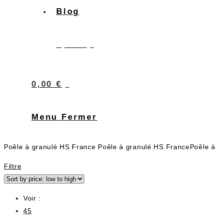
Blog
0
0,00
€
0
0,00
€
Menu
Fermer
Poêle à granulé HS France Poêle à granulé HS FrancePoêle à
Filtre
Voir :
45