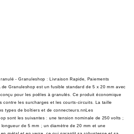
Granulé - Granuleshop : Livraison Rapide, Paiements
A de Granuleshop est un fusible standard de 5 x 20 mm avec
 conçu pour les poêles à granulés. Ce produit économique
contre les surcharges et les courts-circuits. La taille
les types de boîtiers et de connecteurs.nnLes
op sont les suivantes : une tension nominale de 250 volts ;
 longueur de 5 mm ; un diamètre de 20 mm et une
en métal et en verre, ce qui garantit sa robustesse et sa