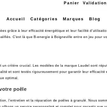
Panier
Validatio
Accueil
Catégories
Marques
Blog
 grâce à leur efficacité énergétique et leur facilité d’utilisati
ualifiés. C’est là que B-energie à Boigneville entre en jeu pour 
st un critère crucial. Les modèles de la marque Laudel sont réput
é et sont testés rigoureusement pour garantir leur efficacité et 
que optimal.
votre poêle
ation, l’entretien et la réparation de poêles à granulé. Nous som
offrons un service personnalisé et complet pour garantir que vo